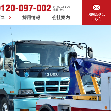
9：00-18：00
土日祝休
お問合せは
ビス
採用情報
会社案内
こちら
ス
ービス
ービス