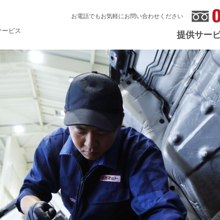
お電話でもお気軽に
お問い合わせください
サービス
提供サー
陸送サービ
車両整備サ
レッカーサ