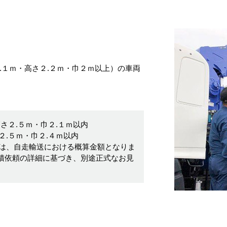
.１ｍ・高さ２.２ｍ・巾２ｍ以上）の車両
さ２.５ｍ・巾２.１ｍ以内
.５ｍ・巾２.４ｍ以内
は、自走輸送における概算金額となりま
積依頼の詳細に基づき、別途正式なお見