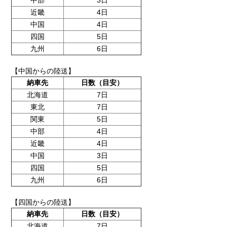
中部
3日
近畿
4日
中国
4日
四国
5日
九州
6日
【中国からの陸送】
納車先
日数（目安）
北海道
7日
東北
7日
関東
5日
中部
4日
近畿
4日
中国
3日
四国
5日
九州
6日
【四国からの陸送】
納車先
日数（目安）
北海道
7日